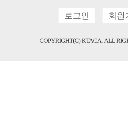
로그인
회원
COPYRIGHT(C) KTACA. ALL RIG