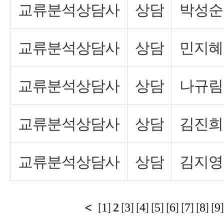
교류분석상담사
상담
박성순
교류분석상담사
상담
민지혜
교류분석상담사
상담
나규림
교류분석상담사
상담
김진희
교류분석상담사
상담
김지영
<
[
1
]
2
[
3
] [
4
] [
5
] [
6
] [
7
] [
8
] [
9
]