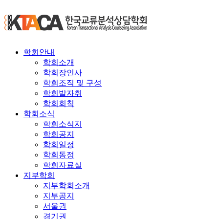
학회안내
학회소개
학회장인사
학회조직 및 구성
학회발자취
학회회칙
학회소식
학회소식지
학회공지
학회일정
학회동정
학회자료실
지부학회
지부학회소개
지부공지
서울권
경기권