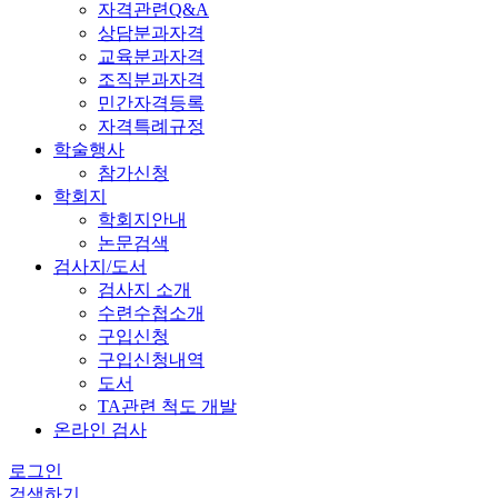
자격관련Q&A
상담분과자격
교육분과자격
조직분과자격
민간자격등록
자격특례규정
학술행사
참가신청
학회지
학회지안내
논문검색
검사지/도서
검사지 소개
수련수첩소개
구입신청
구입신청내역
도서
TA관련 척도 개발
온라인 검사
로그인
검색하기