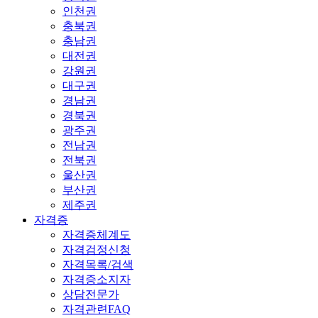
인천권
충북권
충남권
대전권
강원권
대구권
경남권
경북권
광주권
전남권
전북권
울산권
부산권
제주권
자격증
자격증체계도
자격검정신청
자격목록/검색
자격증소지자
상담전문가
자격관련FAQ