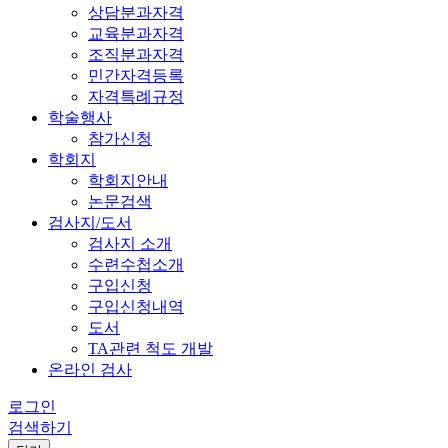
상담분과자격
교육분과자격
조직분과자격
민간자격등록
자격특례규정
학술행사
참가신청
학회지
학회지안내
논문검색
검사지/도서
검사지 소개
수련수첩소개
구입신청
구입신청내역
도서
TA관련 척도 개발
온라인 검사
로그인
검색하기