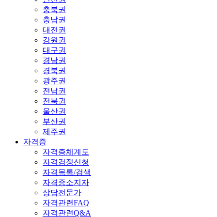
충북권
충남권
대전권
강원권
대구권
경남권
경북권
광주권
전남권
전북권
울산권
부산권
제주권
자격증
자격증체계도
자격검정신청
자격목록/검색
자격증소지자
상담전문가
자격관련FAQ
자격관련Q&A