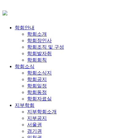
학회안내
학회소개
학회장인사
학회조직 및 구성
학회발자취
학회회칙
학회소식
학회소식지
학회공지
학회일정
학회동정
학회자료실
지부학회
지부학회소개
지부공지
서울권
경기권
인천권