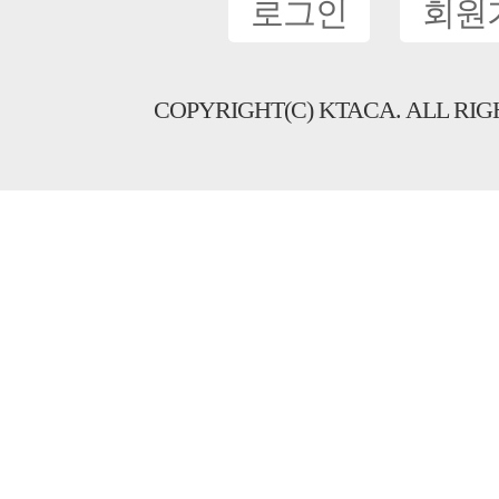
로그인
회원
COPYRIGHT(C) KTACA. ALL RIG