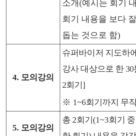
소개(예시는 회기 
회기 내용을 보다 잘
돕는 것으로 함)
슈퍼바이저 지도하
강사 대상으로 한
30
4.
모의강의
2
회기
]
※
1~6
회기까지 무작
총
2
회기
(1~3
회기 중
5.
모의강의
한 회기
)
내용을 각