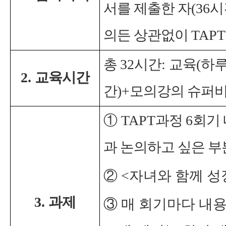
서를 제출한 자
(36
시
의든 상관없이
TAP
총
32
시간
:
교육
(
하
2.
교육시간
간
)+
모의강의 슈퍼
①
TAPT
과정
6
회기 
과 논의하고 싶은 부
② <자녀와 함께 성
3.
과제
③ 매 회기마다 내