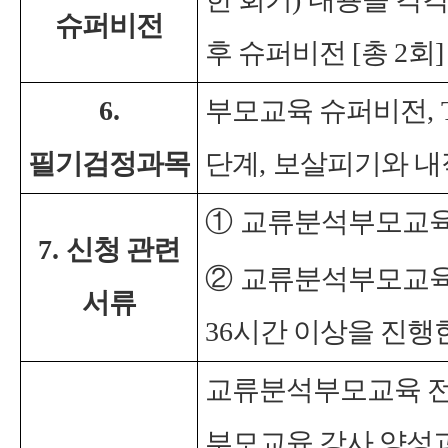
슈퍼비전
후 슈퍼비전
[
총
2
회
]
6.
부모교육 슈퍼비전
,
필기검정과목
단계
,
보살피기와 내
①
교류분석부모교육
7.
신청 관련
②
교류분석부모교육
서류
36
시간 이상을 진행
교류분석부모교육 
부모교육 강사 양성