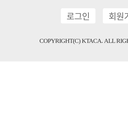
로그인
회원
COPYRIGHT(C) KTACA. ALL RIG