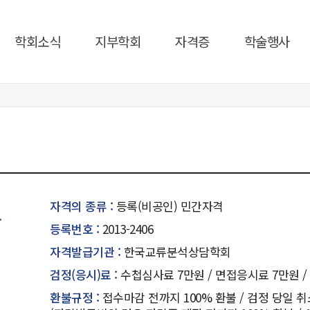
학회소식
지부학회
자격증
학술행사
자격의 종류 :
등록(비공인) 민간자격
보
등록번호 :
2013-2406
자격발급기관 :
한국교류분석상담학회
검정(응시)료 :
수첩심사료 7만원 / 면접응시료 7만원 
환불규정 :
접수마감 전까지 100% 환불 / 검정 당일 취