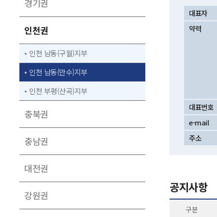
경기권
대표자
약력
인천권
인천 남동(구월)지부
인천 남동(만수)지부
인천 부평(산곡)지부
대표번호
충북권
e-mail
주소
충남권
대전권
공지사항
강원권
구분