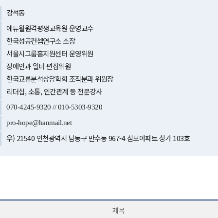
강석동
에듀윌원격평생교육원 운영교수
한국성공컨셉연구소 소장
서울시그룹홈지원센터 운영위원
장애인과 일터 편집위원
한국교류분석상담학회 조직분과 위원장
리더십, 소통, 인간관계 등 전문강사
070-4245-9320 // 010-5303-9320
pro-hope@hanmail.net
우) 21540 인천광역시 남동구 만수동 967-4 삼보아파트 상가 103호
제목