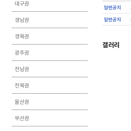
대구권
일반공지
경남권
일반공지
경북권
갤러리
광주권
전남권
전북권
울산권
부산권