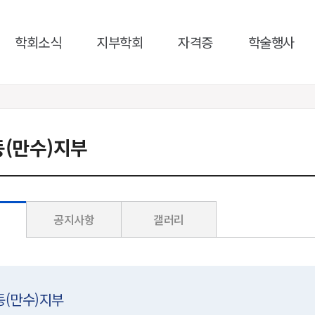
학회소식
지부학회
자격증
학술행사
동(만수)지부
공지사항
갤러리
동(만수)지부