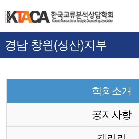
경남 창원(성산)지부
학회소개
공지사항
갤러리