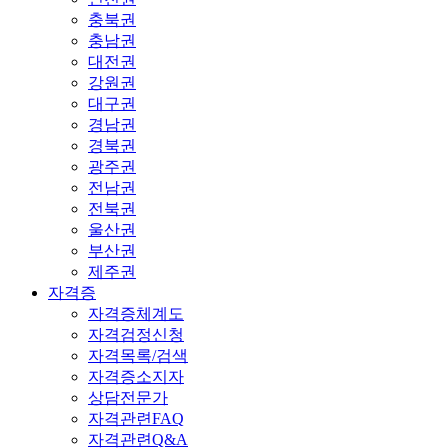
충북권
충남권
대전권
강원권
대구권
경남권
경북권
광주권
전남권
전북권
울산권
부산권
제주권
자격증
자격증체계도
자격검정신청
자격목록/검색
자격증소지자
상담전문가
자격관련FAQ
자격관련Q&A