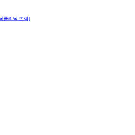
담클리닉 뜨락]