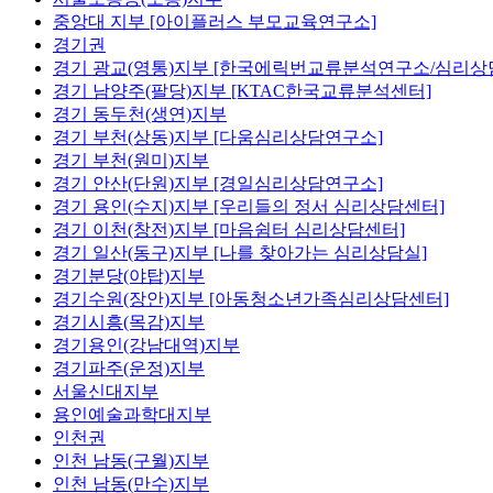
중앙대 지부 [아이플러스 부모교육연구소]
경기권
경기 광교(영통)지부 [한국에릭번교류분석연구소/심리상
경기 남양주(팔당)지부 [KTAC한국교류분석센터]
경기 동두천(생연)지부
경기 부천(상동)지부 [다움심리상담연구소]
경기 부천(원미)지부
경기 안산(단원)지부 [경일심리상담연구소]
경기 용인(수지)지부 [우리들의 정서 심리상담센터]
경기 이천(창전)지부 [마음쉼터 심리상담센터]
경기 일산(동구)지부 [나를 찾아가는 심리상담실]
경기분당(야탑)지부
경기수원(장안)지부 [아동청소년가족심리상담센터]
경기시흥(목감)지부
경기용인(강남대역)지부
경기파주(운정)지부
서울신대지부
용인예술과학대지부
인천권
인천 남동(구월)지부
인천 남동(만수)지부