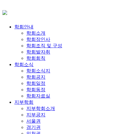
학회안내
학회소개
학회장인사
학회조직 및 구성
학회발자취
학회회칙
학회소식
학회소식지
학회공지
학회일정
학회동정
학회자료실
지부학회
지부학회소개
지부공지
서울권
경기권
인천권