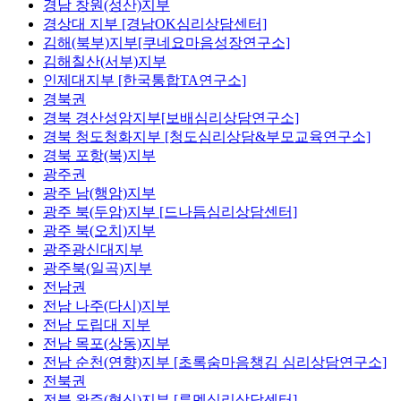
경남 창원(성산)지부
경상대 지부 [경남OK심리상담센터]
김해(북부)지부[쿠네요마음성장연구소]
김해칠산(서부)지부
인제대지부 [한국통합TA연구소]
경북권
경북 경산성암지부[보배심리상담연구소]
경북 청도청화지부 [청도심리상담&부모교육연구소]
경북 포항(북)지부
광주권
광주 남(행암)지부
광주 북(두암)지부 [드나듬심리상담센터]
광주 북(오치)지부
광주광신대지부
광주북(일곡)지부
전남권
전남 나주(다시)지부
전남 도립대 지부
전남 목포(상동)지부
전남 순천(연향)지부 [초록숨마음챙김 심리상담연구소]
전북권
전북 완주(혁신)지부 [루멘심리상담센터]