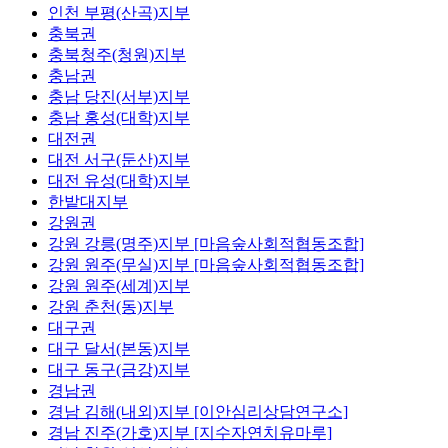
인천 부평(산곡)지부
충북권
충북청주(청원)지부
충남권
충남 당진(서부)지부
충남 홍성(대학)지부
대전권
대전 서구(둔산)지부
대전 유성(대학)지부
한밭대지부
강원권
강원 강릉(명주)지부 [마음숲사회적협동조합]
강원 원주(무실)지부 [마음숲사회적협동조합]
강원 원주(세계)지부
강원 춘천(동)지부
대구권
대구 달서(본동)지부
대구 동구(금강)지부
경남권
경남 김해(내외)지부 [이안심리상담연구소]
경남 진주(가호)지부 [지수자연치유마루]