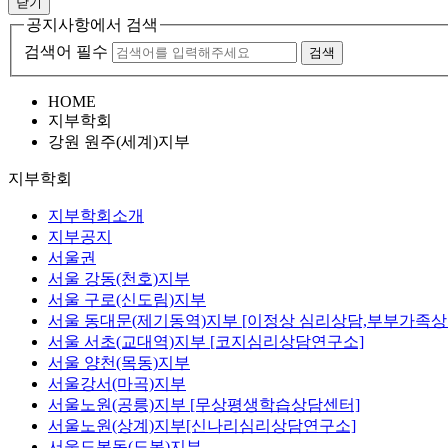
닫기
공지사항에서 검색
검색어 필수
검색
HOME
지부학회
강원 원주(세계)지부
지부학회
지부학회소개
지부공지
서울권
서울 강동(천호)지부
서울 구로(신도림)지부
서울 동대문(제기동역)지부 [이정상 심리상담,부부가족상
서울 서초(교대역)지부 [코지심리상담연구소]
서울 양천(목동)지부
서울강서(마곡)지부
서울노원(공릉)지부 [무상평생학습상담센터]
서울노원(상계)지부[신나리심리상담연구소]
서울도봉동(도봉)지부