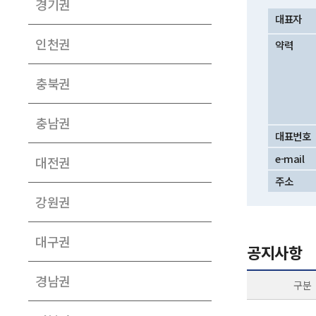
경기권
대표자
인천권
약력
충북권
충남권
대표번호
e-mail
대전권
주소
강원권
대구권
공지사항
경남권
구분