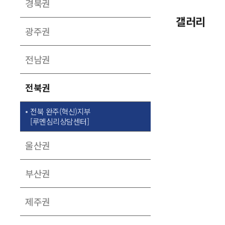
경북권
갤러리
광주권
전남권
전북권
전북 완주(혁신)지부
[루멘심리상담센터]
울산권
부산권
제주권