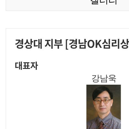
경상대 지부 [경남OK심리
대표자
강남욱