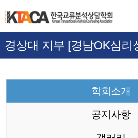
경상대 지부 [경남OK심리
학회소개
공지사항
갤러리