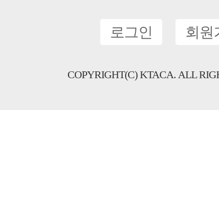
로그인
회원
COPYRIGHT(C) KTACA. ALL RIG