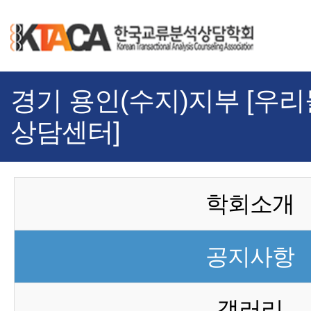
경기 용인(수지)지부 [우
상담센터]
학회소개
공지사항
갤러리